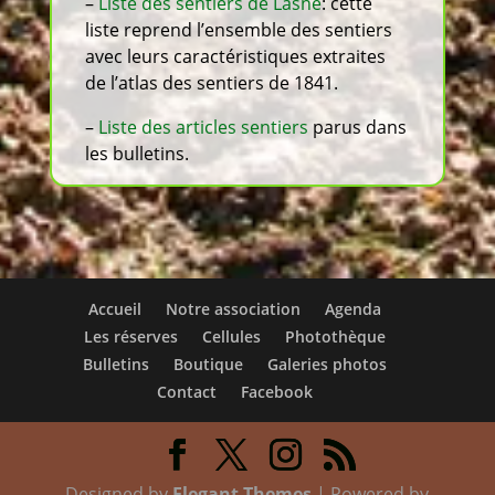
–
Liste des sentiers de Lasne
: cette
liste reprend l’ensemble des sentiers
avec leurs caractéristiques extraites
de l’atlas des sentiers de 1841.
–
Liste des articles sentiers
parus dans
les bulletins.
Accueil
Notre association
Agenda
Les réserves
Cellules
Photothèque
Bulletins
Boutique
Galeries photos
Contact
Facebook
Designed by
Elegant Themes
| Powered by