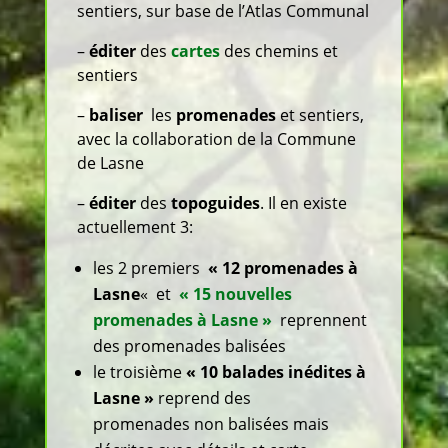
sentiers, sur base de l’Atlas Communal
–
éditer
des
cartes
des chemins et
sentiers
–
baliser
les
promenades
et sentiers,
avec la collaboration de la Commune
de Lasne
–
éditer
des
topoguides
. Il en existe
actuellement 3:
les 2 premiers
« 12 promenades à
Lasne
«
et
« 15 nouvelles
promenades à Lasne »
reprennent
des promenades balisée
s
le troisième
« 10 balades inédites à
Lasne »
reprend des
promenades
non balisées mais